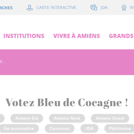
JDA
RCHES
CARTE INTERACTIVE
W
INSTITUTIONS
VIVRE À AMIENS
GRANDS 
...
Votez Bleu de Cocagne !
Amiens Est
Amiens Nord
Amiens Ouest
Vie associative
Concours
JDA
Patrimoine