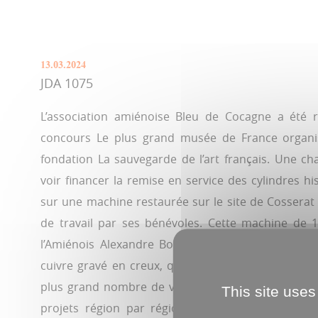
13.03.2024
JDA 1075
L’association amiénoise Bleu de Cocagne a été
concours Le plus grand musée de France organise
fondation La sauvegarde de l’art français. Une cha
voir financer la remise en service des cylindres hi
sur une machine restaurée sur le site de Cossera
de travail par ses bénévoles. Cette machine de 
l’Amiénois Alexandre Bonvallet en 1775, celle de 
cuivre gravé en creux, qui révolutionna la pratiqu
plus grand nombre de votes des internautes, à qui
This site uses
projets région par région. L'association invite 