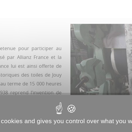
 retenue pour participer au
́ par Allianz France et la
nce lui est ainsi offerte de
storiques des toiles de Jouy
t au terme de 15 000 heures
1938 reprend l’invention de
l'impression au cylindre de
e. La condition : recevoir le
 revient de départager les
 cookies and gives you control over what you w
donc à se mobiliser :
« Des