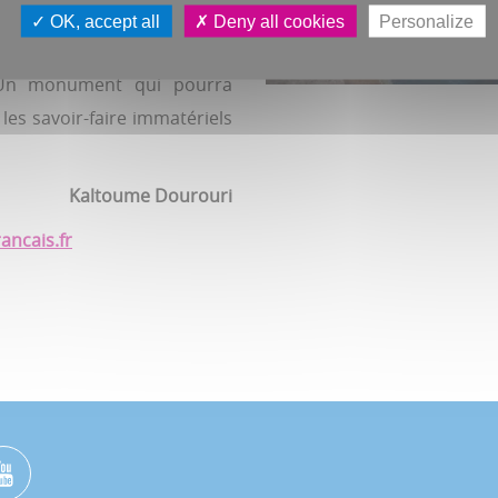
 monde, mais celle-ci est la
OK, accept all
Deny all cookies
Personalize
sident de Bleu de Cocagne.
Il
n monument qui pourra
les savoir-faire immatériels
Kaltoume Dourouri
ancais.fr