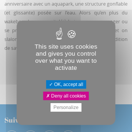
anniversaire avec un aquapark, une structure gonflable
(et glissante) posée sur l’eau. Alors qu’en plus du
wakeboard, on pouvait déjà boire un verre, manger ou
se prélasser, désormais on grimpe, on saute et on
slalome jusqu’au 15 septembre (dès 6 ans, à condition
This site uses cookies
de savoir nager, 12€ /h, 30€ la journée).
and gives you control
over what you want to
activate
Abonnez-vous au JDA numérique
OK, accept all
Deny all cookies
Personalize
Suivez-nous