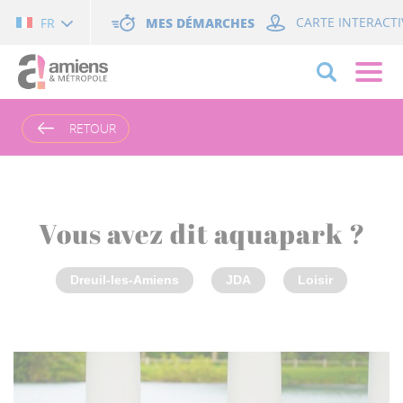
Cookies management panel
MES DÉMARCHES
CARTE INTERACTI
FR
RETOUR
Vous avez dit aquapark ?
Dreuil-les-Amiens
JDA
Loisir