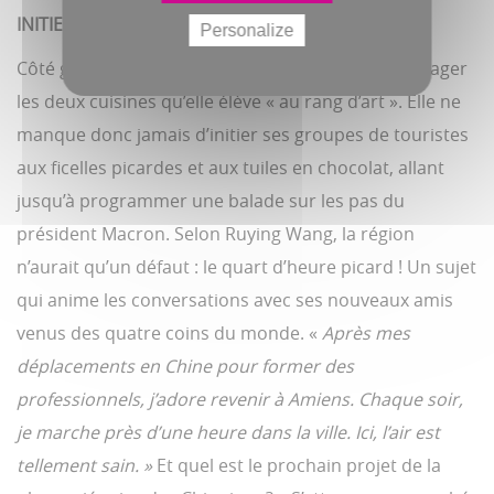
INITIER À LA CUISINE PICARDE
Personalize
Côté gastronomie, impossible pour elle de départager
les deux cuisines qu’elle élève « au rang d’art ». Elle ne
manque donc jamais d’initier ses groupes de touristes
aux ficelles picardes et aux tuiles en chocolat, allant
jusqu’à programmer une balade sur les pas du
président Macron. Selon Ruying Wang, la région
n’aurait qu’un défaut : le quart d’heure picard ! Un sujet
qui anime les conversations avec ses nouveaux amis
venus des quatre coins du monde. «
Après mes
déplacements en Chine pour former des
professionnels, j’adore revenir à Amiens. Chaque soir,
je marche près d’une heure dans la ville. Ici, l’air est
tellement sain. »
Et quel est le prochain projet de la