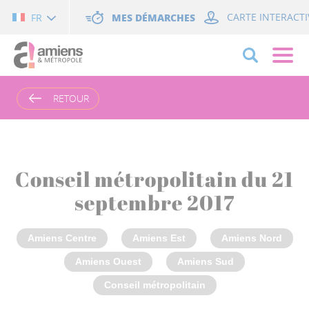
Cookies management panel
MES DÉMARCHES
CARTE INTERACTI
FR
RETOUR
Conseil métropolitain du 21
septembre 2017
Amiens Centre
Amiens Est
Amiens Nord
Amiens Ouest
Amiens Sud
Conseil métropolitain