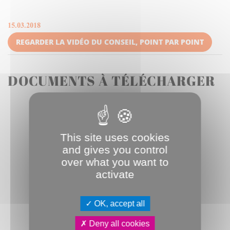
15.03.2018
REGARDER LA VIDÉO DU CONSEIL, POINT PAR POINT
DOCUMENTS À TÉLÉCHARGER
This site uses cookies
ORDRE DU JOUR
- 170.7 Ko
and gives you control
over what you want to
activate
CRA CAM 15-03-18
- 1.7 Mo
OK, accept all
Deny all cookies