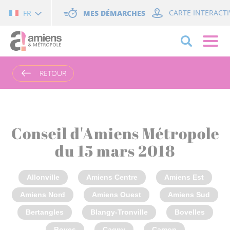
Cookies management panel
MES DÉMARCHES
CARTE INTERACTI
FR
RETOUR
Conseil d'Amiens Métropole
du 15 mars 2018
Allonville
Amiens Centre
Amiens Est
Amiens Nord
Amiens Ouest
Amiens Sud
Bertangles
Blangy-Tronville
Bovelles
Boves
Cagny
Camon