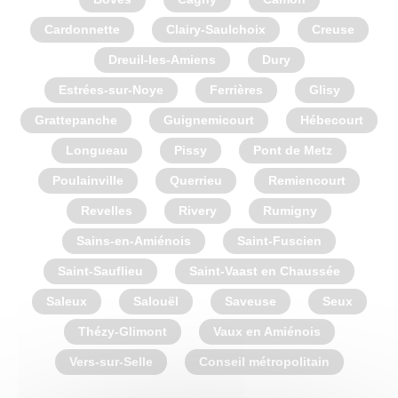
Cardonnette
Clairy-Saulchoix
Creuse
Dreuil-les-Amiens
Dury
Estrées-sur-Noye
Ferrières
Glisy
Grattepanche
Guignemicourt
Hébecourt
Longueau
Pissy
Pont de Metz
Poulainville
Querrieu
Remiencourt
Revelles
Rivery
Rumigny
Sains-en-Amiénois
Saint-Fuscien
Saint-Sauflieu
Saint-Vaast en Chaussée
Saleux
Salouël
Saveuse
Seux
Thézy-Glimont
Vaux en Amiénois
Vers-sur-Selle
Conseil métropolitain