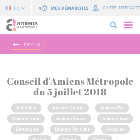
Cookies management panel
MES DÉMARCHES
CARTE INTERACTI
FR
RETOUR
Conseil d'Amiens Métropole
du 5 juillet 2018
Allonville
Amiens Centre
Amiens Est
Amiens Nord
Amiens Ouest
Amiens Sud
Bertangles
Blangy-Tronville
Bovelles
Boves
Cagny
Camon