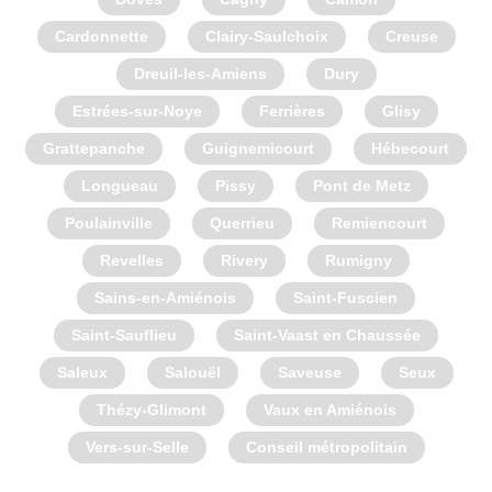
Cardonnette
Clairy-Saulchoix
Creuse
Dreuil-les-Amiens
Dury
Estrées-sur-Noye
Ferrières
Glisy
Grattepanche
Guignemicourt
Hébecourt
Longueau
Pissy
Pont de Metz
Poulainville
Querrieu
Remiencourt
Revelles
Rivery
Rumigny
Sains-en-Amiénois
Saint-Fuscien
Saint-Sauflieu
Saint-Vaast en Chaussée
Saleux
Salouël
Saveuse
Seux
Thézy-Glimont
Vaux en Amiénois
Vers-sur-Selle
Conseil métropolitain