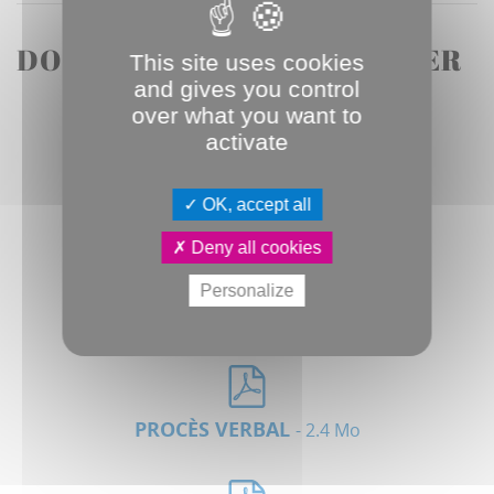
DOCUMENTS À TÉLÉCHARGER
This site uses cookies
and gives you control
over what you want to
activate
ORDRE DU JOUR
- 179.4 Ko
OK, accept all
Deny all cookies
Personalize
COMPTE RENDU ANALYTIQUE
- 1.2 Mo
PROCÈS VERBAL
- 2.4 Mo