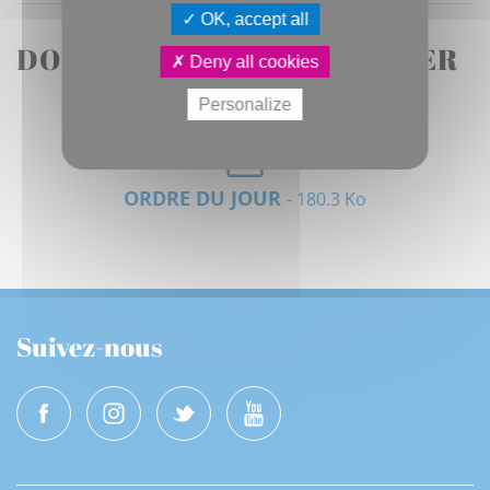
OK, accept all
DOCUMENTS À TÉLÉCHARGER
Deny all cookies
Personalize
ORDRE DU JOUR
- 180.3 Ko
Suivez-nous