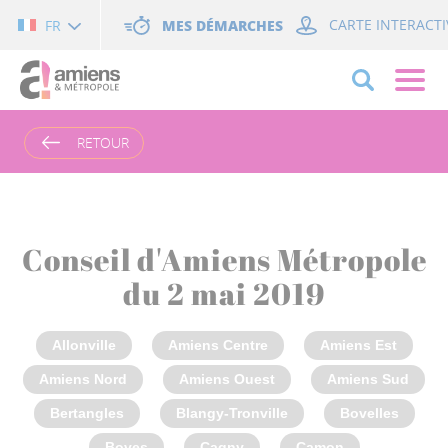
Cookies management panel
MES DÉMARCHES
CARTE INTERACTI
FR
RETOUR
Conseil d'Amiens Métropole
du 2 mai 2019
Allonville
Amiens Centre
Amiens Est
Amiens Nord
Amiens Ouest
Amiens Sud
Bertangles
Blangy-Tronville
Bovelles
Boves
Cagny
Camon