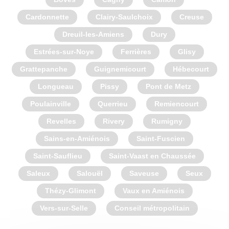
Cardonnette
Clairy-Saulchoix
Creuse
Dreuil-les-Amiens
Dury
Estrées-sur-Noye
Ferrières
Glisy
Grattepanche
Guignemicourt
Hébecourt
Longueau
Pissy
Pont de Metz
Poulainville
Querrieu
Remiencourt
Revelles
Rivery
Rumigny
Sains-en-Amiénois
Saint-Fuscien
Saint-Sauflieu
Saint-Vaast en Chaussée
Saleux
Salouël
Saveuse
Seux
Thézy-Glimont
Vaux en Amiénois
Vers-sur-Selle
Conseil métropolitain