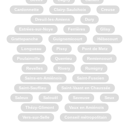
Cardonnette
Clairy-Saulchoix
Creuse
Dreuil-les-Amiens
Dury
Estrées-sur-Noye
Ferrières
Glisy
Grattepanche
Guignemicourt
Hébecourt
Longueau
Pissy
Pont de Metz
Poulainville
Querrieu
Remiencourt
Revelles
Rivery
Rumigny
Sains-en-Amiénois
Saint-Fuscien
Saint-Sauflieu
Saint-Vaast en Chaussée
Saleux
Salouël
Saveuse
Seux
Thézy-Glimont
Vaux en Amiénois
Vers-sur-Selle
Conseil métropolitain