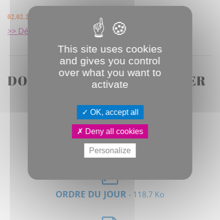
02.02.2023
>> Délibérations & Décisions
This site uses cookies
and gives you control
over what you want to
DOCUMENTS À TÉLÉCHARGER
activate
OK, accept all
Deny all cookies
CONVOCATION
- 35.1 Ko
Personalize
ORDRE DU JOUR
- 118.7 Ko