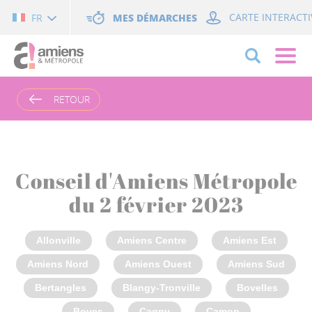
Cookies management panel
MES DÉMARCHES
CARTE INTERACTI
FR
RETOUR
Conseil d'Amiens Métropole
du 2 février 2023
Allonville
Amiens Centre
Amiens Est
Amiens Nord
Amiens Ouest
Amiens Sud
Bertangles
Blangy-Tronville
Bovelles
Boves
Cagny
Camon