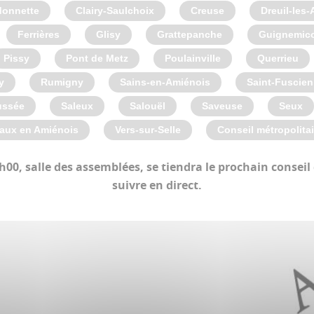
donnette
Clairy-Saulchoix
Creuse
Dreuil-les
Ferrières
Glisy
Grattepanche
Guignemico
Pissy
Pont de Metz
Poulainville
Querrieu
y
Rumigny
Sains-en-Amiénois
Saint-Fuscien
ussée
Saleux
Salouël
Saveuse
Seux
aux en Amiénois
Vers-sur-Selle
Conseil métropolita
h00, salle des assemblées, se tiendra le prochain consei
suivre en direct.