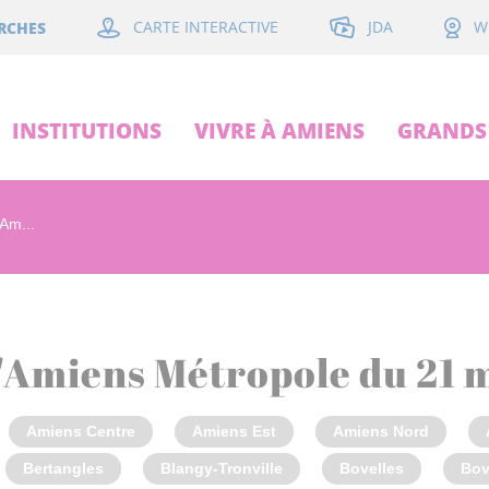
JDA
RCHES
CARTE INTERACTIVE
W
INSTITUTIONS
VIVRE À AMIENS
GRANDS 
'Am...
d'Amiens Métropole du 21 
Amiens Centre
Amiens Est
Amiens Nord
Bertangles
Blangy-Tronville
Bovelles
Bov