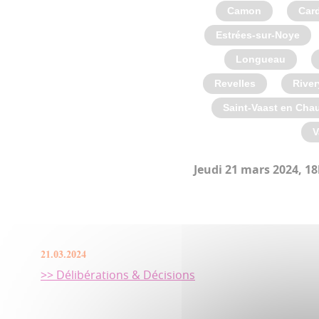
Camon
Car
Estrées-sur-Noye
Longueau
Revelles
River
Saint-Vaast en Cha
V
Jeudi 21 mars 2024, 18
21.03.2024
>> Délibérations & Décisions