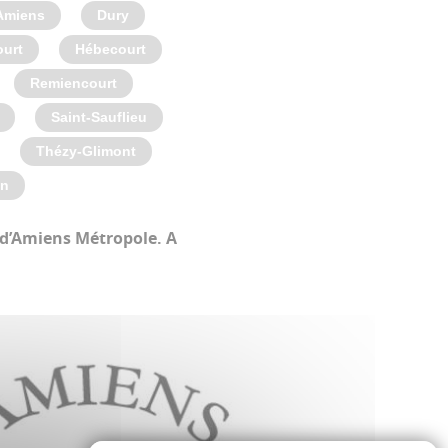
-Amiens
Dury
urt
Hébecourt
Remiencourt
Saint-Sauflieu
Thézy-Glimont
in
l d’Amiens Métropole. A