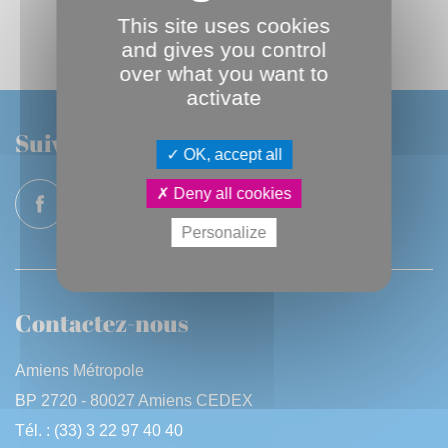
TOUTES LES TRIBUNES DU GROUPE
This site uses cookies
and gives you control
over what you want to
activate
Suivez-nous
OK, accept all
Deny all cookies
Personalize
Contactez-nous
Amiens Métropole
BP 2720 - 80027 Amiens CEDEX
Tél. : (33) 3 22 97 40 40