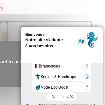
S
27.05.2026
Le Rassemblement
National : seule force
d’opposition
indépendante
Avec 4 élus à la ville et 3 à la
ant to activate
métropole, le
Rassemblement National devient la
3ème force politique...
Tribune ville Amiens pour vous