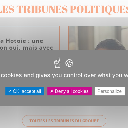
LES TRIBUNES POLITIQUE
la Hotoie : une
on oui, mais avec
nois !
 rénovation du parc de la
ite de nombreuses
 cookies and gives you control over what you w
t c’est bien normal. La
OK, accept all
Deny all cookies
Personalize
 Amiens pour vous
TOUTES LES TRIBUNES DU GROUPE