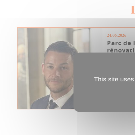
24.06.2026
Parc de 
rénovati
les Amié
Le projet de
Hotoie susc
This site uses
réactions, e
Hoto...
Tribune ville