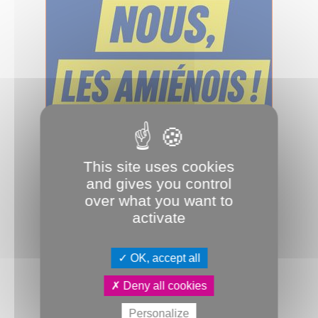
27.05.2026
“Nous, les Amiénois !” : une voix
This site uses cookies
utile pour Amiens
and gives you control
Amiens entre dans une nouvelle
over what you want to
étape de son histoire municipale.
activate
Dans ce contexte, notre groupe
“Nous, les...
Tribune ville Nous, les Amiénois !
OK, accept all
Deny all cookies
TOUTES LES TRIBUNES DU GROUPE
Personalize