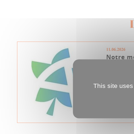
11.06.2026
Notre m
repenso
Amiens Métr
semaines qui
This site uses
document i
fonctionneme
Tribune métro
MAG)