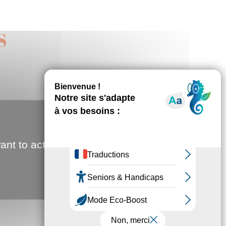
S
ant to activate