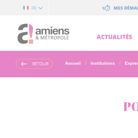
Cookies management panel
MES DÉMA
FR
ACTUALITÉS
RETOUR
RETOUR
Accueil
Institutions
Expres
P