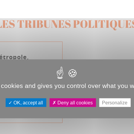
LES TRIBUNES POLITIQUE
étropole,
ns-la ensemble
opole va, dans les
 viennent, écrire un
 cookies and gives you control over what you w
mportant pour son
nt :...
OK, accept all
Deny all cookies
Personalize
 Pour Amiens Métropole (JDA