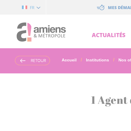
Cookies management panel
MES DÉMA
FR
ACTUALITÉS
RETOUR
RETOUR
Accueil
Institutions
Nos of
1 Agent