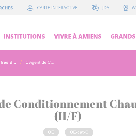
JDA
RCHES
CARTE INTERACTIVE
W
INSTITUTIONS
VIVRE À AMIENS
GRANDS 
fres d...
1 Agent de C...
 de Conditionnement Cha
(H/F)
OE
OE-cat-C