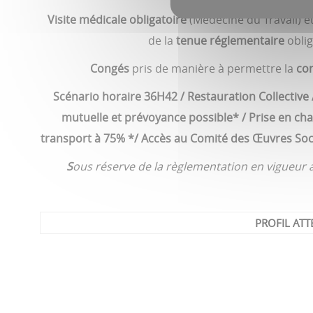
Visite médicale obligatoire
(Médecine du Travail) e
de la
tenue réglementaire
oblig
Congés
pris de manière à permettre la
con
Scénario horaire 36H42 / Restauration Collective
mutuelle et prévoyance possible* / Prise en ch
transport à 75% */ Accès au Comité des Œuvres Socia
S
ous réserve de la règlementation en vigueur au
PROFIL AT