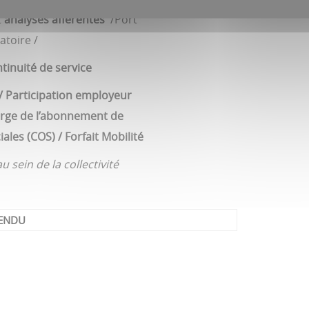
t
analyses afférentes
/Port
atoire /
tinuité de service
 / Participation employeur
arge de l’abonnement de
les (COS) / Forfait Mobilité
 sein de la collectivité
TENDU