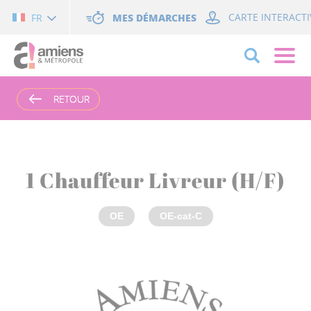
Cookies management panel
MES DÉMARCHES
CARTE INTERACTI
FR
RETOUR
RETOUR
1 Chauffeur Livreur (H/F)
OE
OE-cat-C