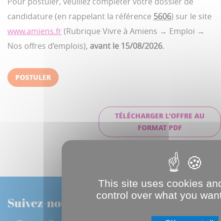
Pour postuler, veuillez compléter votre dossier de
candidature (en rappelant la référence
5606
) sur le site
www.amiens.fr
(Rubrique Vivre à Amiens → Emploi →
Nos offres d’emplois),
avant le 15/08/2026
.
POSTULER
TÉLÉCHARGER L'OFFRE AU
FORMAT PDF
This site uses cookies an
control over what you want
Suivez-nous