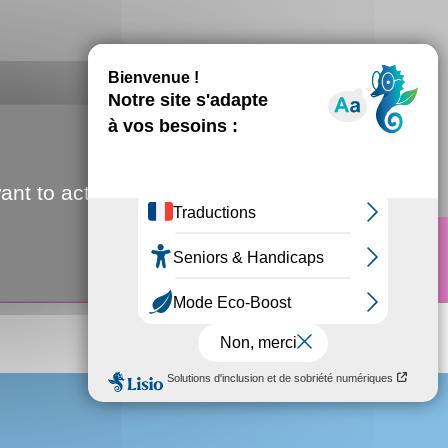
ant to activate
A
A