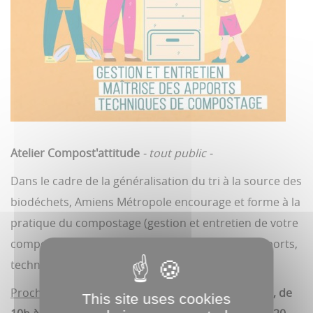
Atelier Compost'attitude
- tout public -
Dans le cadre de la généralisation du tri à la source des
biodéchets, Amiens Métropole encourage et forme à la
pratique du compostage (gestion et entretien de votre
composteur/lombricomposteur, maîtrise des apports,
techniques de compostage, etc.).
Prochain rendez-vous
:
samedi 21 novembre 2026, de
This site uses cookies