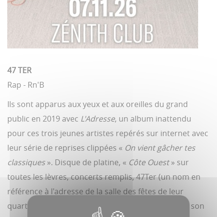
47 TER
Rap - Rn'B
Ils sont apparus aux yeux et aux oreilles du grand
public en 2019 avec
L'Adresse
, un album inattendu
pour ces trois jeunes artistes repérés sur internet avec
leur série de reprises clippées «
On vient gâcher tes
classiques
». Disque de platine, «
Côte Ouest
» sur
toutes les lèvres, concerts remplis, 47Ter (un nom en
référence à l'adresse de la salle des fêtes de leur
quartier, rappelons-le) a su dès le départ imposer son