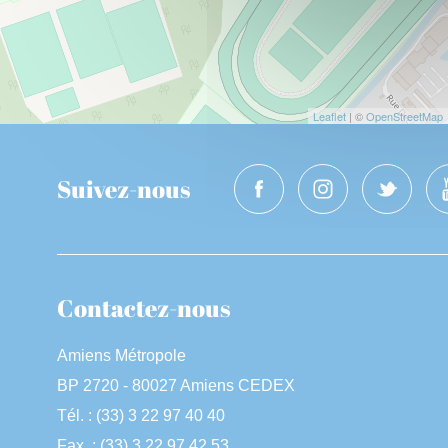
Leaflet
| ©
OpenStreetMap
Suivez-nous
Contactez-nous
Amiens Métropole
BP 2720 - 80027 Amiens CEDEX
Tél. : (33) 3 22 97 40 40
Fax. : (33) 3 22 97 42 53