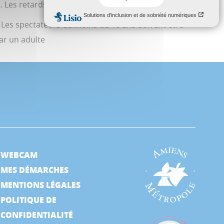
. Les retards ne seront pas permis
. Les spectateurs de moins de 16 ans doivent être
r un adulte
WEBCAM
MES DÉMARCHES
MENTIONS LÉGALES
POLITIQUE DE
CONFIDENTIALITÉ