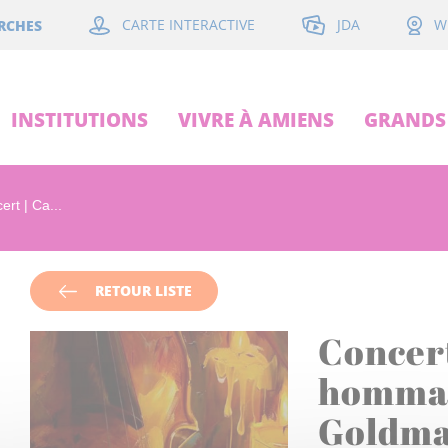
JDA
RCHES
CARTE INTERACTIVE
W
INSTITUTIONS
VIVRE À AMIENS
GRANDS 
ert | Ca...
RETOUR LISTE
Concert
hommag
Goldm