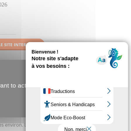
026
E SITE INTERNET
fre des expériences musicales magiques dans de
 éclairés à la bougie. Achète tes billets dès maintenant
Candlelight : hommage à Jean-Jacques Goldman à
ant to activate
bre à 19h
s environ. Les portes ouvrent 30 minutes avant le