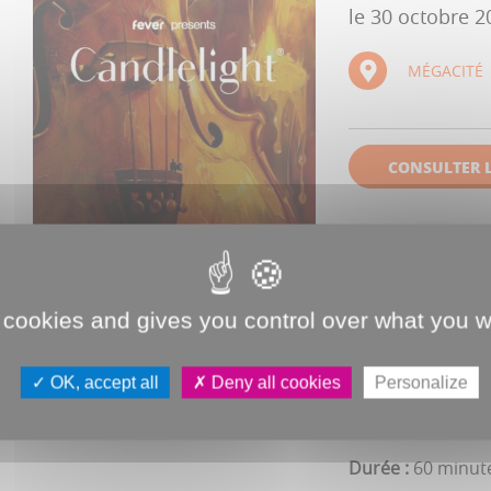
le 30 octobre 2
MÉGACITÉ
CONSULTER L
Candlelight t'of
magnifiques lieux
pour ce concert 
 cookies and gives you control over what you w
Amiens !
OK, accept all
Deny all cookies
Personalize
Vendredi 30 octo
Durée :
60 minute