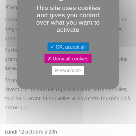
l'Olympia à partir du 16 juin prochain.
This site uses cookies
and gives you control
L'ensemble de ces concerts affiche complet depuis de
over what you want to
longs mois, confirmant l'attente immense du public
activate
pour ces retrouvailles avec Florent Pagny.
OK, accept all
Portée par l'accueil exceptionnel réservé aux
premières dates et face à une demande toujours plus
Deny all cookies
forte, la tournée se prolonge.
Personalize
24 nouveaux concerts viendront ainsi s'ajouter à
l'aventure : la tournée repassera dans certaines villes,
tout en ouvrant 14 nouvelles villes à cette tournée déjà
historique.
Lundi 12 octobre à 20h