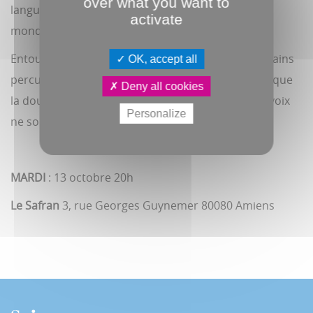
over what you want to
langues sur des textes qui chantent la beauté du
activate
monde et de la nature.
Entouré d'une guitare, d'un cajon ainsi que des mains
OK, accept all
percussives de Thimothé Faure, leur musique évoque
Deny all cookies
la douceur du miel et le parfum des épices, leurs voix
Personalize
ne sont pas sans rappeler Coco Rosie.
MARDI
: 13 octobre 20h
Le Safran
3, rue Georges Guynemer 80080 Amiens