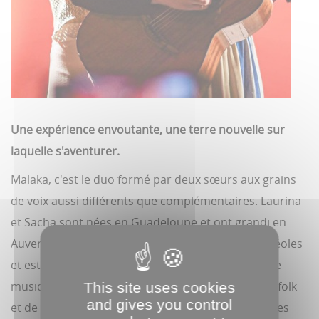
Une expérience envoutante, une terre nouvelle sur
laquelle s'aventurer.
Malaka, c'est le duo formé par deux sœurs aux grains
de voix aussi différents que complémentaires. Laurina
et Sacha sont nées en Guadeloupe et ont grandi en
Auvergne. Leur musique célèbre leurs origines créoles
et est une invitation à apprécier la simplicité d'une
musique porteuse de messages. À la frontière du folk
This site uses cookies
and gives you control
et de la soul, elle entremêle les styles autant que les