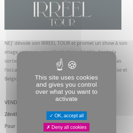
NEJ' dévoile son IRREEL TOUR et promet un show à son
image : intense, envoûtant et inoubliable. Après la
sortie de son dernier album SOS IV, ne manquez pas
l'occasion de la voir en live partout en France, Suisse et
This site uses cookies
Belgique.
and gives you control
over what you want to
activate
VENDREDI 13 NOVEMBRE à 20h
Zénith d'Amiens
OK, accept all
Pour plus d'informations :
https://www.zenith-
Deny all cookies