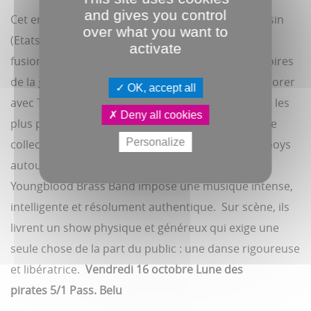
and gives you control
Cet ensemble de dix musiciens né dans le Wisconsin
over what you want to
(Etats-Uni), bouscule les codes depuis 2000 en
activate
fusionnant la tradition des fanfares est les répertoires
de la galaxie funk/soul/ hip-hop. Capable de collaborer
OK, accept all
avec Talib Kweli comme de faire vibrer les festivals les
Deny all cookies
plus pointus (Glastonbury, Roskilde, Pukkelpop), ce
Personalize
collectif réconcilie les mordus de cuivres et les b-boys
autour d'un groove universel. Loin des clichés,
Youngblood Brass Band impose une musique intense,
intelligente et résolument authentique. Sur scène, ils
livrent un show physique et généreux qui exige une
seule chose de la part du public : une danse rigoureuse
et libératrice.
Vendredi 16 octobre
Lune des
pirates
5/1 Pass. Belu