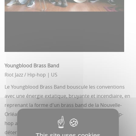
Youngblood Brass Band
Riot Jazz / Hip-hop | US
Le Youngblood Brass Band bouscule les conventions
avec une énergie extatique, bruyante et incendiaire, en
reprenant la forme d'un brass band de la Nouvelle-
Orléans pour le transformer en un mastodonte hip-
hop aux accents punk, débordant de groove et de
détermination.
This site uses cookies