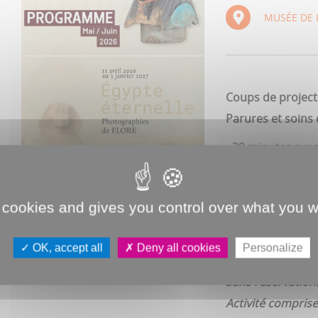
MUSÉE DE 
Coups de projec
Parures et soins
- 30 minutes ave
Sans réservation.
 cookies and gives you control over what you w
DIMANCHE 9 AOUT
OK, accept all
Deny all cookies
Personalize
Musée de Picardi
Sans réservation.
Activité comprise