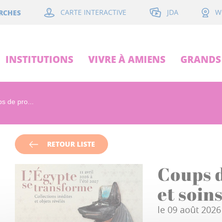
JDA
RCHES
CARTE INTERACTIVE
W
INSTITUTIONS
VIVRE À AMIENS
GRANDS 
s de pro...
RETOUR LISTE
Coups d
et soin
le 09 août 2026