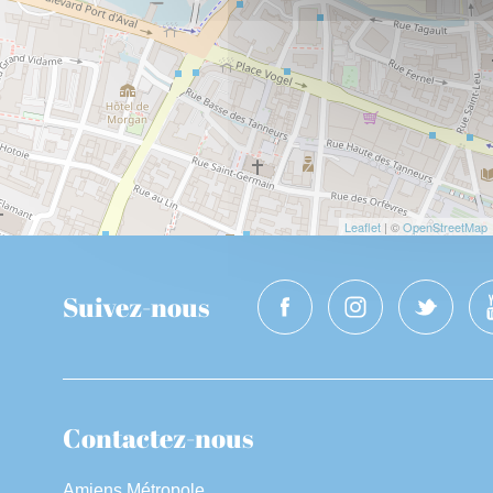
Leaflet
| ©
OpenStreetMap
Suivez-nous
Contactez-nous
Amiens Métropole