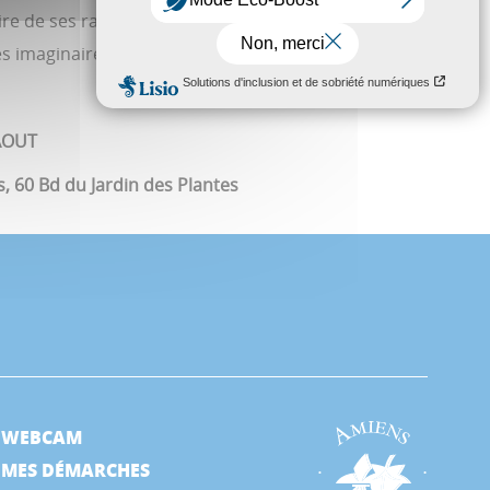
ire de ses racines ouvrières et célèbre le kitsch,
les imaginaires marginaux.
AOUT
s, 60 Bd du Jardin des Plantes
WEBCAM
MES DÉMARCHES