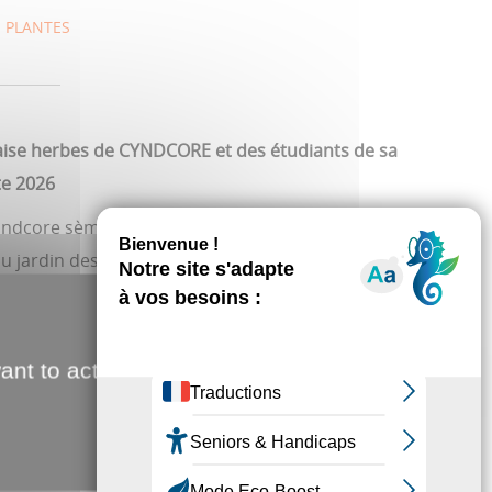
S PLANTES
ise herbes de CYNDCORE et des étudiants de sa
te 2026
 Cindcore sème ses œuvres en grand format au cœur du
du jardin des plantes d'Amiens !
artiste et designer interdisciplinaire originaire
 parcours entre Berlin, Montréal et les Hauts-de-
ant to activate
 l'ÉSAD d'Amiens et à la Bauhaus Universität de
ndé le studio bölah avant de lancer Atelier Supergeil.
n graphique, DIY, art audiovisuel et cultures populaires
e libre et expérimentale.