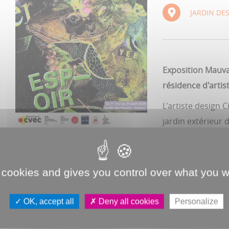
JARDIN DE
Exposition Mauva
résidence d'artis
L'artiste design
jardin extérieur 
CYNDCORE est une 
d'Amiens, avec un
 cookies and gives you control over what you w
France. Formée à
Weimar, elle a fo
OK, accept all
Deny all cookies
Personalize
Elle mêle créatio
dans une approch