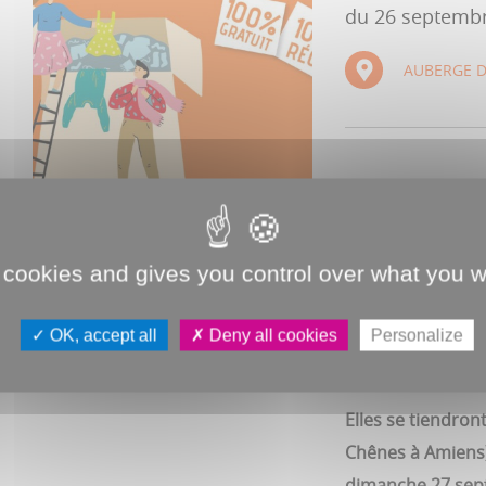
du 26 septemb
AUBERGE D
Deux rendez-vous
La Ville d'Amiens
collaboration ave
 cookies and gives you control over what you w
100% gratuites, 
OK, accept all
Deny all cookies
Personalize
Petit rappel des
adhésion de 2 eur
Elles se tiendron
Chênes à Amiens)
dimanche 27 sep