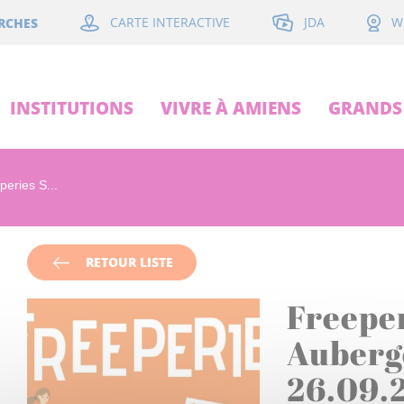
JDA
RCHES
CARTE INTERACTIVE
W
INSTITUTIONS
VIVRE À AMIENS
GRANDS 
peries S...
RETOUR LISTE
Freeper
Auberge
26.09.