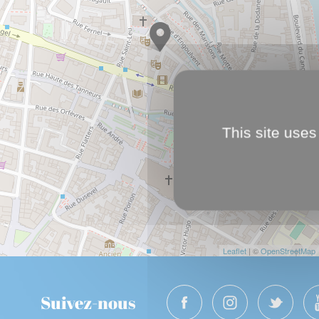
This site uses
Leaflet
| ©
OpenStreetMap
Suivez-nous