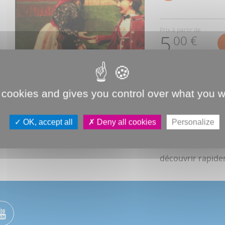
Prix à partir de
5
00 €
.
Lors d'une balade
 cookies and gives you control over what you w
d'enlèvement d'u
Ils projettent d'
OK, accept all
Deny all cookies
Personalize
rançon. C'est san
son possible pou
découvrir rapide