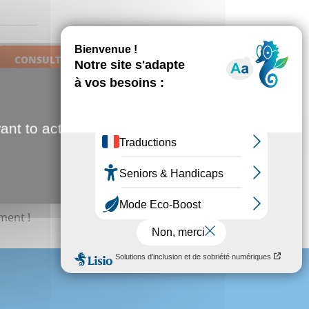
CONSULTER LE SITE INTERNET
 en forêt, Lafleur et Tchot Blaise entendent les plans
ant to activate
n trio de Brigands.
enlever l'enfant d'un couple fortuné afin d'obtenir une
s compter la bravoure de notre héros, qui fera tout
r déjouer leur plan. Une aventure dynamique à
ment !