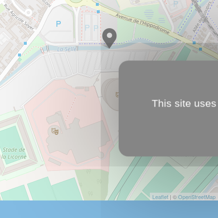
This site uses
Leaflet
| ©
OpenStreetMap