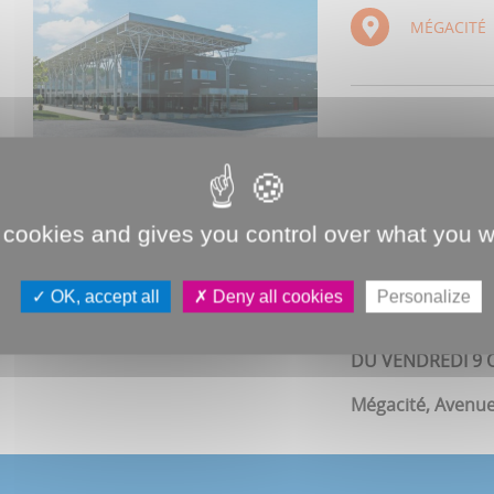
MÉGACITÉ
LE SALON HABITA
Un événement qu
même lieu pour r
 cookies and gives you control over what you w
Le salon pour s'i
OK, accept all
Deny all cookies
Personalize
DU VENDREDI 9 
Mégacité, Avenu