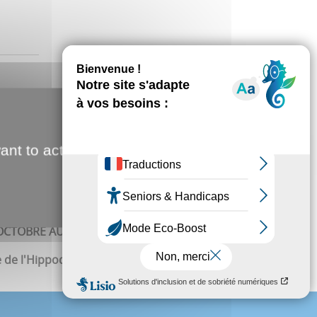
T ET IMMOBILIER 2026
i rassemble de nombreux professionnels en un seul et
épondre à toutes vos attentes.
ant to activate
nspirer et concrétiser ses projets !
OCTOBRE AU DIMANCHE 11 OCTOBRE
e de l'Hippodrome