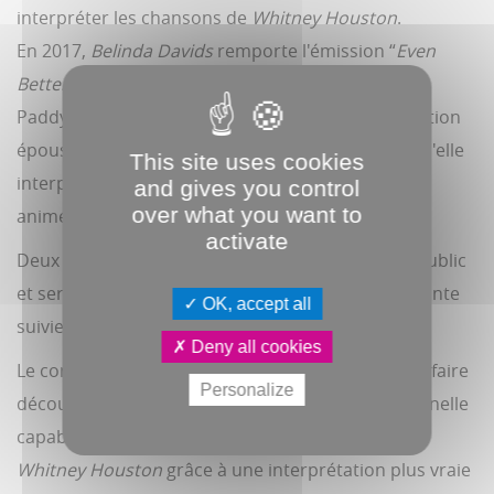
interpréter les chansons de
Whitney Houston
.
En 2017,
Belinda Davids
remporte l'émission “
Even
Better Than the Real Thing
” de la BBC, animée par
Paddy McGuinness. elle y donnera une interprétation
époustouflante du titre "
I Will Always Love You
” qu'elle
This site uses cookies
interprétera ensuite à l'Apollo Theater de Fox TV,
and gives you control
over what you want to
animée par Steve Harvey.
activate
Deux performances qui marqueront à jamais le public
et seront le point de départ d'une carrière fulgurante
OK, accept all
suivie de plus de 200 concerts dans le monde.
Deny all cookies
Le concert extraordinaire est heureux de pouvoir faire
Personalize
découvrir au public français une artiste exceptionnelle
capable de s'approprier le répertoire unique de
Whitney Houston
grâce à une interprétation plus vraie