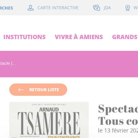
JDA
RCHES
CARTE INTERACTIVE
W
INSTITUTIONS
VIVRE À AMIENS
GRANDS 
acle |...
RETOUR LISTE
Spectac
Tous co
le 13 février 20