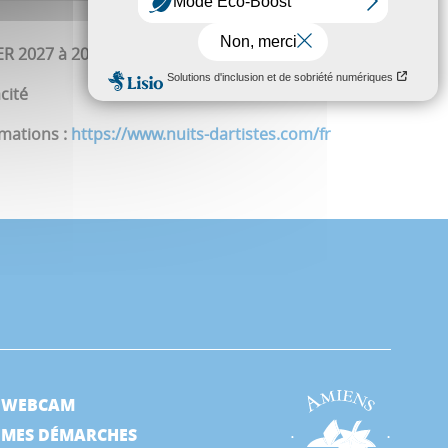
ER 2027 à 20h
cité
rmations :
https://www.nuits-dartistes.com/fr
WEBCAM
MES DÉMARCHES