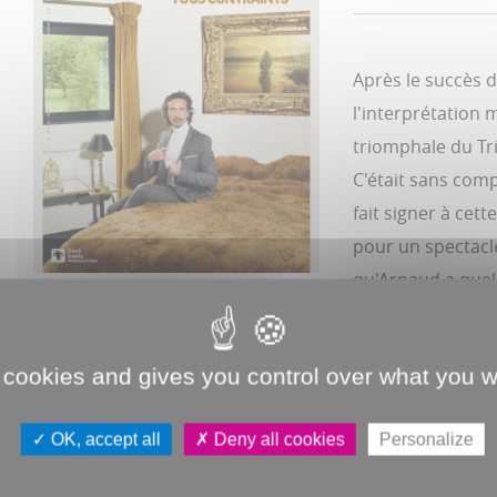
Après le succès 
l'interprétation 
triomphale du Tr
C'était sans comp
fait signer à cet
pour un spectacl
qu'Arnaud a que
À la clef une san
manquement à ses
 cookies and gives you control over what you w
Dans quel état al
Est-il assez rich
OK, accept all
Deny all cookies
Personalize
Une chose est s