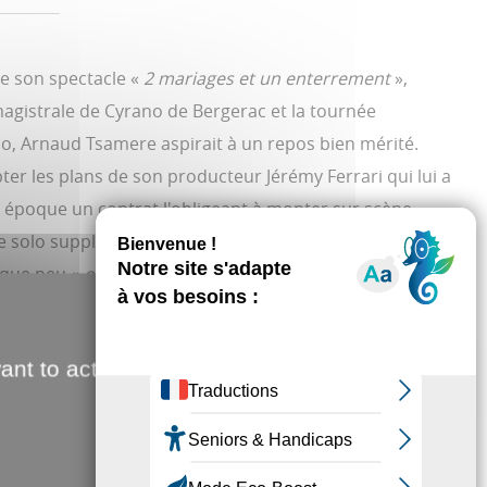
de son spectacle «
2 mariages et un enterrement
»,
magistrale de Cyrano de Bergerac et la tournée
io, Arnaud Tsamere aspirait à un repos bien mérité.
ter les plans de son producteur Jérémy Ferrari qui lui a
te époque un contrat l'obligeant à monter sur scène
e solo supplémentaire en 2026/2027. Partie du contrat
lque peu «
oubliée
».
ction financière de 27,2 millions d'euros en cas de
 obligations contractuelles.
ant to activate
lons-nous retrouver notre cher Arnaud ? Est-il prêt ?
e pour envoyer Jérémy Ferrari se faire foutre ?
ûre, lui comme nous sommes «
Tous contraints
».