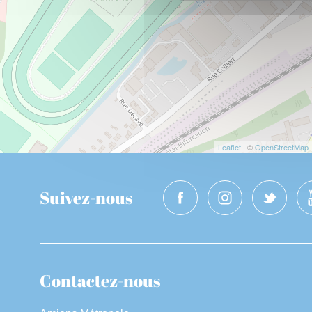
Leaflet
| ©
OpenStreetMap
Suivez-nous
Contactez-nous