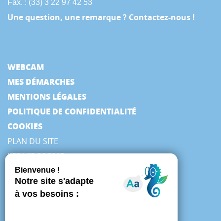
Fax. : (33) 3 22 97 42 53
Une question, une remarque ? Contactez-nous !
WEBCAM
MES DÉMARCHES
MENTIONS LÉGALES
POLITIQUE DE CONFIDENTIALITÉ
COOKIES
PLAN DU SITE
ESPACE PRESSE