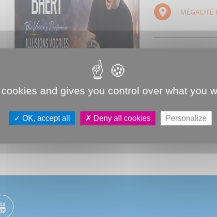
MÉGACITÉ 
Le tout nouveau 
d'Amiens pour un
 cookies and gives you control over what you w
29 janv. 2027, 20
OK, accept all
Deny all cookies
Personalize
Pour plus d'info
details/eric-baert