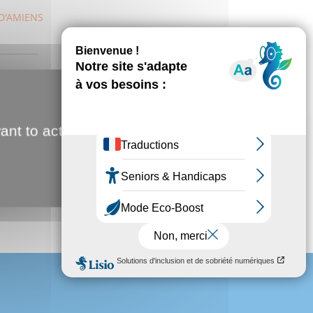
D'AMIENS
spectacle d'Eric Baert avec ses musiciens au Mégacité
e date exceptionnelle.
ant to activate
:30
rmations : https://www.comedie-amiens.fr/event-
-illusions-vocales