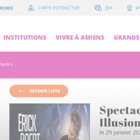
JDA
RCHES
CARTE INTERACTIVE
W
INSTITUTIONS
VIVRE À AMIENS
GRANDS 
acle |...
RETOUR LISTE
Spectac
Illusio
le 29 janvier 2