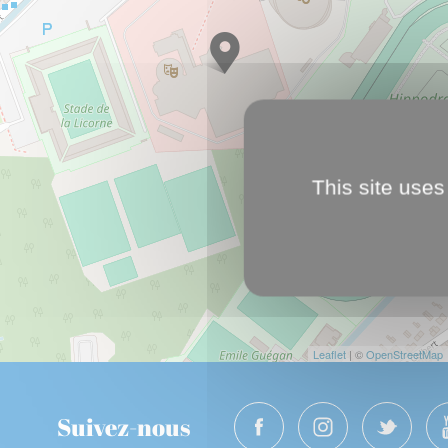
This site uses
Leaflet
| ©
OpenStreetMap
Suivez-nous