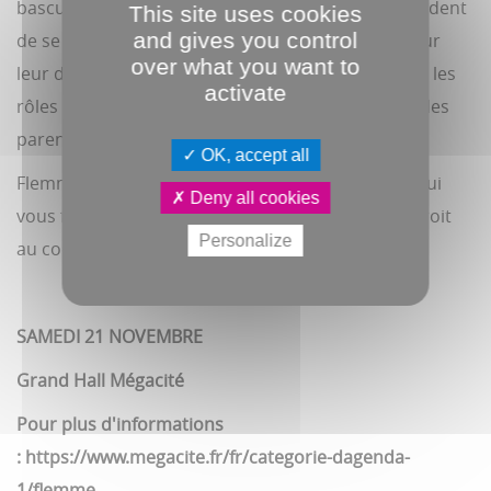
basculer quand leurs parents, Paps et Mams, décident
This site uses cookies
and gives you control
de se comporter comme des ados immatures pour
over what you want to
leur donner une bonne leçon. Pendant 24 heures, les
activate
rôles s'inversent : les ados se retrouvent à gérer des
parents totalement déjantés.
OK, accept all
Flemme, la nouvelle comédie familiale survoltée qui
Deny all cookies
vous fera pleurer de rire tout en vous touchant droit
Personalize
au coeur !
SAMEDI 21 NOVEMBRE
Grand Hall Mégacité
Pour plus d'informations
: https://www.megacite.fr/fr/categorie-dagenda-
1/flemme