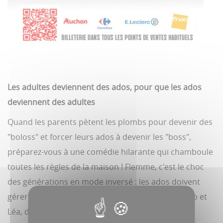
Les adultes deviennent des ados, pour que les ados
deviennent des adultes
Quand les parents pètent les plombs pour devenir des
"boloss" et forcer leurs ados à devenir les "boss",
préparez-vous à une comédie hilarante qui chamboule
toutes les règles de la maison ! Flemme, c'est le choc
des générations en mode inversé : les ados doivent
gérer leurs parents... devenus ados rebelles. Léo et
Léa, deux ados en pleine crise, voient leur monde