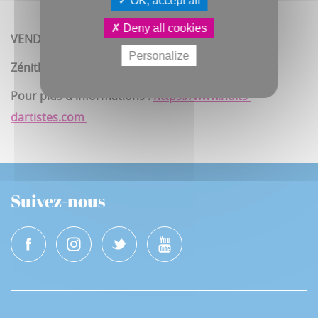
OK, accept all
Deny all cookies
VENDREDI 5 MAI 2027 à 20h
Personalize
Zénith d'Amiens
Pour plus d'informations :
https://www.nuits-
dartistes.com
Suivez-nous