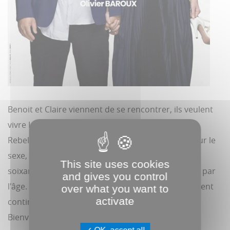
Benoit et Claire viennent de se rencontrer, ils veulent
vivre Leur nouvelle histoire à fond, sans limites.
Rebelles et libres, ils revendiquent leur amour pour le
sexe, l'alcool et le foot : ce sont les nouveaux
This site uses cookies
soixantenaires. Ils refusent de se laisser enfermer par
and gives you control
l'âge. Malgré leurs habitudes bien ancrées, ils veulent
over what you want to
activate
continuer à vivre comme des jeunes et s'éclater.
Bienvenue dans leur «
âge bête
».