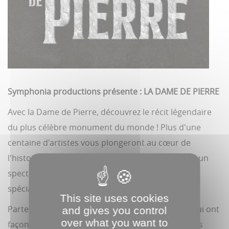
Symphonia productions présente : LA DAME DE PIERRE
Avec la Dame de Pierre, découvrez le récit légendaire
du plus célèbre monument du monde ! Plus d'une
centaine d'artistes vous plongeront au cœur de
l'histoire incroyable de Notre-Dame de Paris, par un
spectacle époustouflant qui mêle musique, effets
spéciaux et mise en scène grandiose.
This site uses cookies
Partez à la rencontre des personnages illustres qui ont
and gives you control
over what you want to
façonné Notre-Dame de Paris ! Revivez les grandes