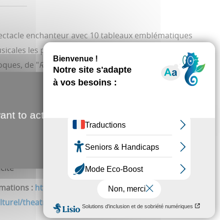
ectacle enchanteur avec 10 tableaux emblématiques
icales les plus plébiscitées. Plongez dans une variété
oques, de "
Roméo et Juliette
" au "
Roi Soleil
", en passant
mmandements
", "
Mozart l'Opéra Rock
", "
Notre-Dame de
tt
", "
Les Misérables
", "
Grease
", "
Cats
" et "
We Will Rock
ant to activate
CTOBRE
cité
rmations :
https://www.spectable.com/amiens-
turel/theatre/plus-belles-comedies-musicales/786972