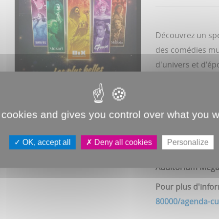
Découvrez un sp
des comédies mus
d'univers et d'ép
par "
Les Dix Co
Paris
", "
Mistingue
You
"...
 cookies and gives you control over what you w
OK, accept all
Deny all cookies
Personalize
DIMANCHE 25 O
Auditorium Méga
Pour plus d'info
80000/agenda-cul