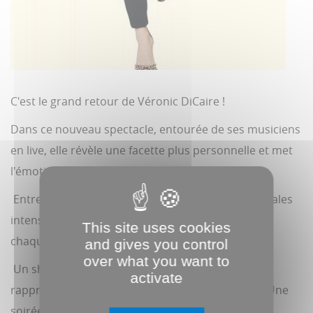
C'est le grand retour de Véronic DiCaire !
Dans ce nouveau spectacle, entourée de ses musiciens
en live, elle révèle une facette plus personnelle et met
l'émotion au premier plan.
Entre imitations, humour et performances musicales
intenses, Véronic DiCaire offre une expérience où
This site uses cookies
chaque voix dévoile une part d'elle.
and gives you control
over what you want to
Un show unique, vibrant et authentique, qui
activate
rapproche le public au plus près de son univers. Une
soirée à ne pas manquer.