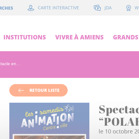
JDA
RCHES
CARTE INTERACTIVE
W
INSTITUTIONS
VIVRE À AMIENS
GRANDS 
tacle en...
RETOUR LISTE
Specta
“POLA
le 10 octobre 2