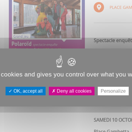
PLACE GA
Spectacle enquê
“
Vous êtes en 198
Très vite, les la
plutôt bon enfant,
 cookies and gives you control over what you w
est une enquête i
flamboyante, au 
OK, accept all
Deny all cookies
Personalize
mêlant théâtre, d
SAMEDI 10 OCTO
Place Gambetta