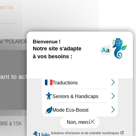
MBETTA
te “POLAROÏD”
6, dans une station de ski familiale des deux-alpes.
ngues se délient dans la sueur d'un cours d'aérobic. C'est
 jusqu'à... la photo.
" : Le spectacle-enquête “polaroïd”
ant to activate
nteractive pluridisciplinaire, humoristique et
cœur des années 80, entre le Cluedo et l'escape game,
anse, chant, magie, patinage et langue des signes !
BRE à 15h