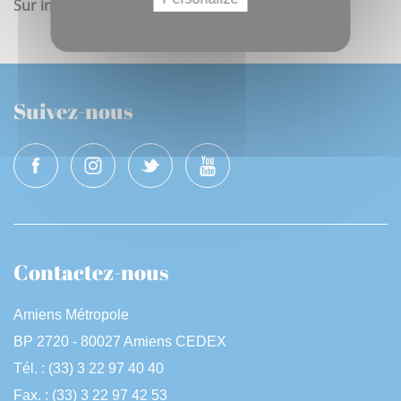
Sur inscription :
safe.asso80@gmail.com
Suivez-nous
Contactez-nous
Amiens Métropole
BP 2720 - 80027 Amiens CEDEX
Tél. : (33) 3 22 97 40 40
Fax. : (33) 3 22 97 42 53