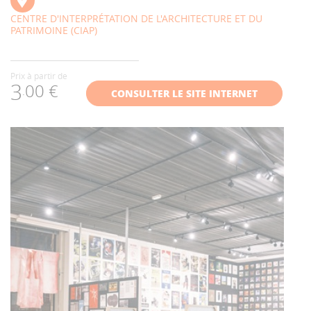
CENTRE D'INTERPRÉTATION DE L'ARCHITECTURE ET DU
PATRIMOINE (CIAP)
Prix à partir de
3
00 €
.
CONSULTER LE SITE INTERNET