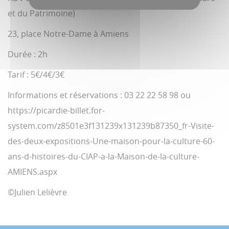
et du Patrimoine)
23, place Notre-Dame à Amiens
Durée : 2h
Tarif : 5€/4€/3€
Informations et réservations : 03 22 22 58 98 ou
https://picardie-billet.for-
system.com/z8501e3f131239x131239b87350_fr-Visite-
des-deux-expositions-Une-maison-pour-la-culture-60-
ans-d-histoires-du-CIAP-a-la-Maison-de-la-culture-
AMIENS.aspx
©Julien Lelièvre