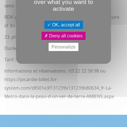
over what you want to
sens : l'ouïe, le toucher et la vue.
activate
RDV au CIAP (Centre d'Interprétation de l'Architecture
et du Patrimoine)
OK, accept all
Deny all cookies
23, place Notre-Dame à Amiens
Personalize
Durée : 30 min.
Tarif : 5€ par enfant (gratuit pour l'accompagnant)
Informations et réservations : 03 22 22 58 98 ou
https://picardie-billet.for-
system.com/z8501e3f131239x131239b80634_fr-La-
Metro-dans-la-peau-d-un-ver-de-terre-AMIENS.aspx