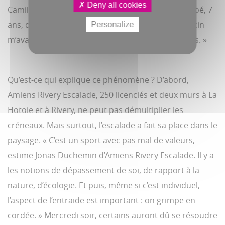
Deny all cookies
Camille, la trentaine, vient pour elle et son petit Noé, 7
ans, qui grimpe partout à la maison. « Mon médecin
Personalize
m’avait prévenue que c’était la folie les inscriptions. »
Qu’est-ce qui explique ce phénomène ? D’abord,
Amiens Rivery Escalade, 250 licenciés et deux murs à La
Hotoie et à Rivery, ne peut pas démultiplier les
créneaux. Mais surtout, l’escalade a fait sa place dans le
paysage. « C’est un sport avec pas mal de valeurs,
estime Jonas Duchemin d’Amiens Rivery Escalade. Il y a
les notions de dépassement de soi, de rapport à la
nature, d’écologie. Et puis, même si c’est individuel,
l’aspect de l’entraide est important : on grimpe en
cordée. » Mercredi soir, certains auront dû se résoudre