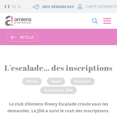
Cookies management panel
MES DÉMARCHES
CARTE INTERACTI
FR
RETOUR
RETOUR
L’escalade… des inscriptions
Rivery
Sport
Escalade
les plus du JDA
Le club d’Amiens Rivery Escalade croule sous les
demandes. Le JDA a suivi le rush des inscriptions.