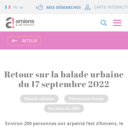
Cookies management panel
MES DÉMARCHES
CARTE INTERACTI
FR
RETOUR
RETOUR
Retour sur la balade urbaine
du 17 septembre 2022
Balade urbaine
Démocratie locale
les plus du JDA
Environ 200 personnes ont arpenté l’est d’Amiens, le