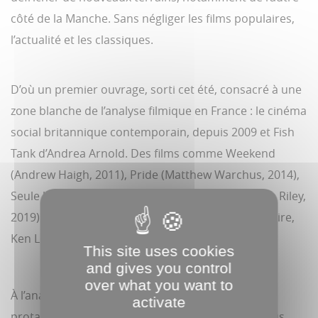
côté de la Manche. Sans négliger les films populaires,
l’actualité et les classiques.
D’où un premier ouvrage, sorti cet été, consacré à une
zone blanche de l’analyse filmique en France : le cinéma
social britannique contemporain, depuis 2009 et Fish
Tank d’Andrea Arnold. Des films comme Weekend
(Andrew Haigh, 2011), Pride (Matthew Warchus, 2014),
Seule la terre (Francis Lee, 2017) ou L’Envolée (Eva Riley,
2019) sont mis en perspective avec la figure tutélaire,
Ken Loach.
This site uses cookies
and gives you control
over what you want to
À l’analyse sociale systémique par le biais d’un
activate
protagoniste succéderaient ainsi des portraits plus