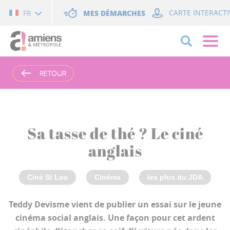
Cookies management panel
MES DÉMARCHES
CARTE INTERACTI
FR
RETOUR
RETOUR
Sa tasse de thé ? Le ciné
anglais
Ciné St Leu
Cinéma
les plus du JDA
Teddy Devisme vient de publier un essai sur le jeune
cinéma social anglais. Une façon pour cet ardent