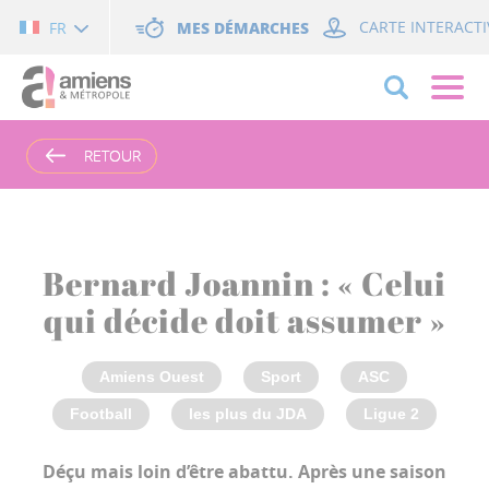
Cookies management panel
MES DÉMARCHES
CARTE INTERACTI
FR
RETOUR
RETOUR
Bernard Joannin : « Celui
qui décide doit assumer »
Amiens Ouest
Sport
ASC
Football
les plus du JDA
Ligue 2
Déçu mais loin d’être abattu. Après une saison