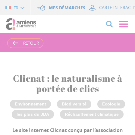
Cookies management panel
MES DÉMARCHES
CARTE INTERACTI
FR
RETOUR
RETOUR
Clicnat : le naturalisme à
portée de clics
Environnement
Biodiversité
Écologie
les plus du JDA
Réchauffement climatique
Le site Internet Clicnat conçu par l’association