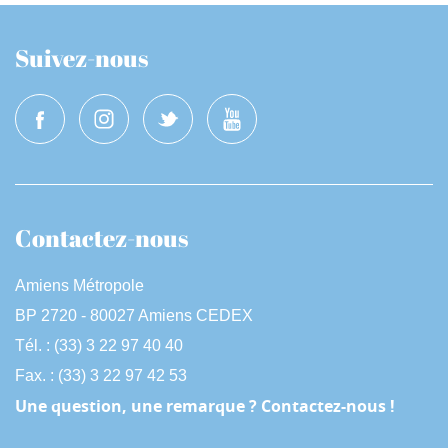
e
t
l
e
l
s
Suivez-nous
c
r
e
e
n
Contactez-nous
Amiens Métropole
BP 2720 - 80027 Amiens CEDEX
Tél. : (33) 3 22 97 40 40
Fax. : (33) 3 22 97 42 53
Une question, une remarque ? Contactez-nous !