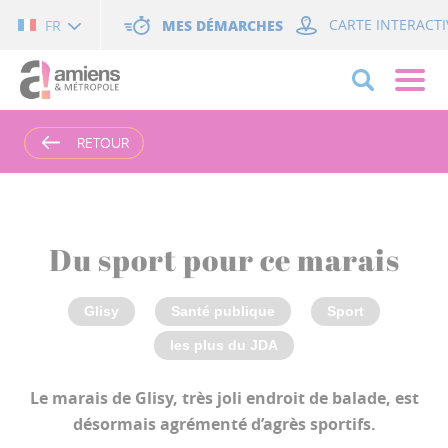
Cookies management panel
MES DÉMARCHES
CARTE INTERACTI
FR
RETOUR
RETOUR
Du sport pour ce marais
Glisy
Santé publique
Sport
les plus du JDA
Le marais de Glisy, très joli endroit de balade, est
désormais agrémenté d’agrès sportifs.