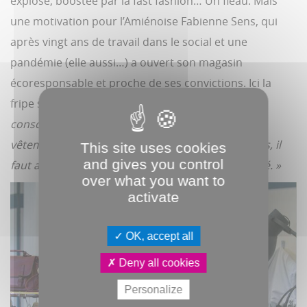
explose, boostée par la fast fashion… Un fléau. Mais
une motivation pour l’Amiénoise Fabienne Sens, qui
après vingt ans de travail dans le social et une
pandémie (elle aussi…) a ouvert son magasin
écoresponsable et proche de ses convictions. Ici la
fripe se vend au kilo.
« Une façon de faire prendre
conscience aux gens de ce qu’ils achètent. Les
vêtements peuvent être reconsommés longtemps, il
This site uses cookies
and gives you control
faut arrêter d’acheter du neuf de médiocre qualité. »
over what you want to
activate
OK, accept all
Deny all cookies
Personalize