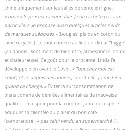
chine uniquement sur les salles de vente en ligne,
« quand le prix est raisonnable. Je ne rachète pas aux
particuliers. Je propose aussi quelques articles neufs
de marques suédoises »
(bougies, plaids en coton ou
laine recyclés). Le tout confère au lieu un climat “hygge”
(en danois : sentiment de bien-être, atmosphère intime
et chaleureuse). Ce goût pour la brocante, Linda l’a
développé bien avant le Covid.
« Tout chez moi est
chiné, et ce depuis des années
, sourit-elle.
J’aime bien
quand ça change. »
Éviter la surconsommation de
biens comme de denrées alimentaires de mauvaise
qualité… Un espoir pour la commerçante qui espère
éduquer sa clientèle au plaisir du bon café
(comprendre :
« pas celui vendu en supermarché »
).
« J’ai trouvé un super torréfacteur lillois, responsable et