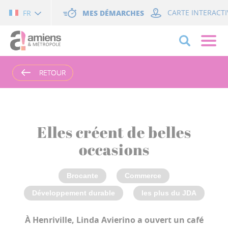
Cookies management panel
MES DÉMARCHES
CARTE INTERACTI
FR
RETOUR
RETOUR
Elles créent de belles
occasions
Brocante
Commerce
Développement durable
les plus du JDA
À Henriville, Linda Avierino a ouvert un café