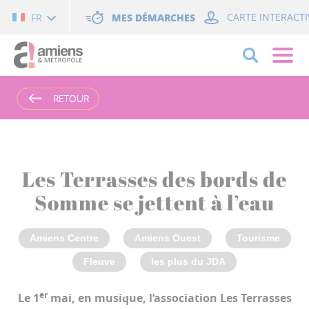
Cookies management panel
MES DÉMARCHES
CARTE INTERACTI
FR
RETOUR
RETOUR
Les Terrasses des bords de
Somme se jettent à l’eau
Amiens Centre
Amiens Ouest
Tourisme
Fleuve
les plus du JDA
er
Le 1
mai, en musique, l’association Les Terrasses