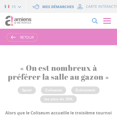
Cookies management panel
MES DÉMARCHES
CARTE INTERACTI
FR
RETOUR
RETOUR
« On est nombreux à
préférer la salle au gazon »
Sport
Coliseum
Événement
les plus du JDA
Alors que le Coliseum accueille le troisième tournoi