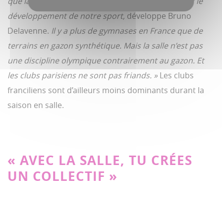
que la Fédération aurait dû miser sur la salle pour le
développement de notre sport,
développe Bruno
Delavenne.
Il y a plus de gymnases en France que de
terrains en gazon synthétique. Mais la salle n’est pas
une discipline olympique contrairement au gazon. Et
les clubs parisiens ne sont pas friands. »
Les clubs
franciliens sont d’ailleurs moins dominants durant la
saison en salle.
« AVEC LA SALLE, TU CRÉES
UN COLLECTIF »